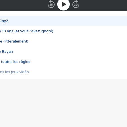
 DayZ
 a 13 ans (et vous l'avez ignoré)
e (littéralement)
im Rayan
 toutes les règles
s les jeux vidéo
us choquant de Rockstar ? - Le scandale BULLY
e plus moche de Steam
du RÊVE tourne au CAUCHEMAR
pendant 8 heures
it… à tort