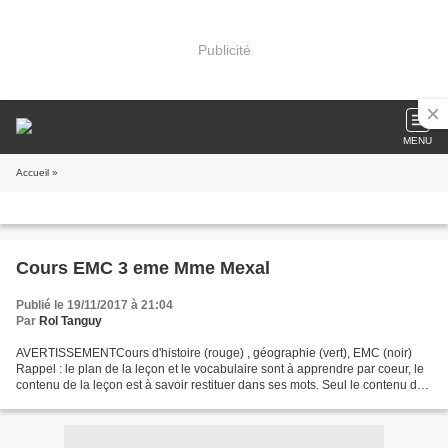
Publicité
MENU
Accueil
»
Cours EMC 3 eme Mme Mexal
Publié le 19/11/2017 à 21:04
Par
Rol Tanguy
AVERTISSEMENTCours d'histoire (rouge) , géographie (vert), EMC (noir)
Rappel : le plan de la leçon et le vocabulaire sont à apprendre par coeur, le
contenu de la leçon est à savoir restituer dans ses mots. Seul le contenu de
la leçon (sans les sous-parties),...