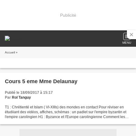
Publicité
MENU
Accueil
»
Cours 5 eme Mme Delaunay
Publié le 18/09/2017 à 15:17
Par
Rol Tanguy
T1 : Chrétienté et Islam ( VI-XIIIs) des mondes en contact Pour réviser en
étudiiant des vidéos, affiches, schémas : un padlet sur l'empire byzantin et
l'empire carolingien H1 : Byzance et l'Europe carolingienne Comment les
deux empires chrétiens : byzantin...