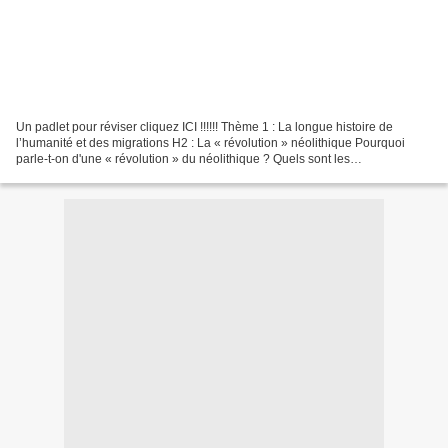
Un padlet pour réviser cliquez ICI !!!!!! Thème 1 : La longue histoire de
l’humanité et des migrations H2 : La « révolution » néolithique Pourquoi
parle-t-on d'une « révolution » du néolithique ? Quels sont les
bouleversements qui vont permettre l'éclosion...