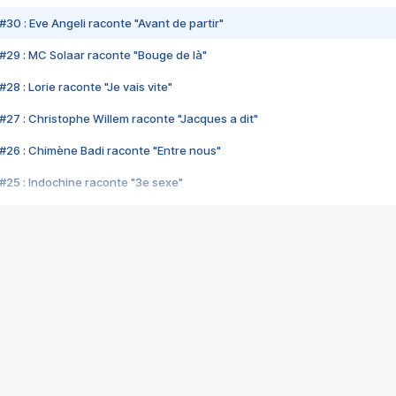
#30 : Eve Angeli raconte "Avant de partir"
#29 : MC Solaar raconte "Bouge de là"
28 : Lorie raconte "Je vais vite"
#27 : Christophe Willem raconte "Jacques a dit"
#26 : Chimène Badi raconte "Entre nous"
#25 : Indochine raconte "3e sexe"
#24 : Zaho raconte "C'est chelou"
#23 : Patrick Bruel raconte "Au café des délices"
#22 : Kyo raconte "Le chemin"
#21 : Nolwenn Leroy raconte "Cassé"
#20 : Patrick Hernandez raconte "Born to be alive"
#19 : Lorie raconte "Près de moi"