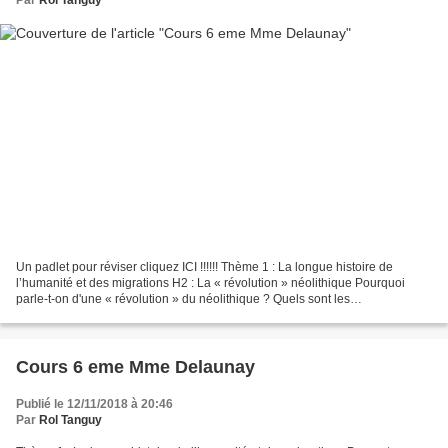
Un padlet pour réviser cliquez ICI !!!!!! Thème 1 : La longue histoire de
l’humanité et des migrations H2 : La « révolution » néolithique Pourquoi
parle-t-on d'une « révolution » du néolithique ? Quels sont les
bouleversements qui vont permettre l'éclosion...
Cours 6 eme Mme Delaunay
Publié le 12/11/2018 à 20:46
Par
Rol Tanguy